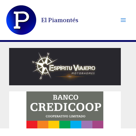
Ir
al
El Piamontés
contenido