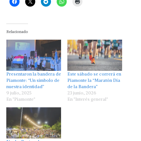
Relacionado
Presentaron la bandera de
Este sábado se correrá en
Piamonte: “Un símbolo de
Piamonte la “Maratón Día
nuestra identidad”
de la Bandera”
9 julio, 2025
23 junio, 2026
En "Piamonte"
En "Interés general"