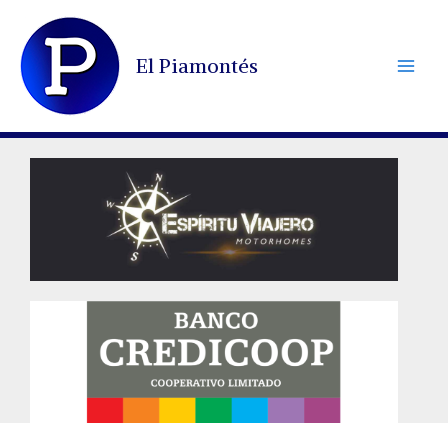
Ir
al
El Piamontés
contenido