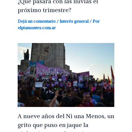
¿Qué pasará con las lluvias el
próximo trimestre?
Dejá un comentario
/
Interés general
/ Por
elpiamontes.com.ar
A nueve años del Ni una Menos, un
grito que puso en jaque la