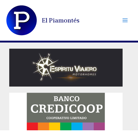
Ir
al
El Piamontés
contenido