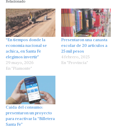
Relacionado
“En tiempos donde la
Presentaron una canasta
economía nacional se
escolar de 20 artículos a
achica, en Santa Fe
25 mil pesos
elegimos invertir”
4 febrero, 2025
29 mayo, 2026
En "Provincia"
En "Piamonte"
Caída del consumo:
presentaron un proyecto
para reactivar la “Billetera
Santa Fe”