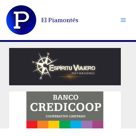
Ir
al
El Piamontés
contenido