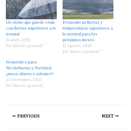
Un otoño que puede venir
Pronostican lluvias y
con lluvias superiores a lo
temperaturas superiores a
normal
lo normal para los
15 abril, 2025
próximos meses
En "Interés general"
12 agosto, 2025
En "Interés general"
Pronóstico para
Nochebuena y Navidad:
¿mesa afuera o adentro?
23 diciembre, 2025
En "Interés general"
PREVIOUS
NEXT