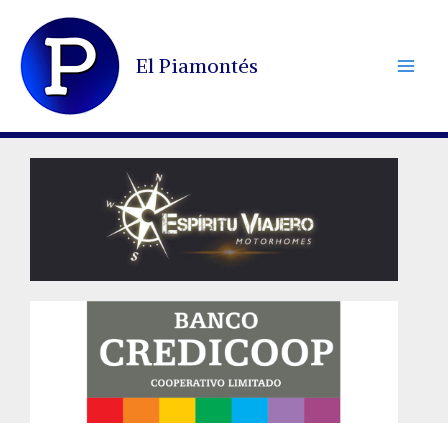
Ir
al
El Piamontés
contenido