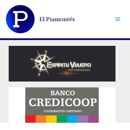
Ir
al
El Piamontés
contenido