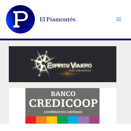
Ir
al
El Piamontés
contenido