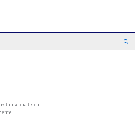
Busc
d retoma una tema
mente.