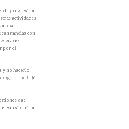
en la progresión
stras actividades
con una
ircunstancias con
necesario
r por el
 y no hacerlo
 amigo o que bajé
estiones que
e esta situación.