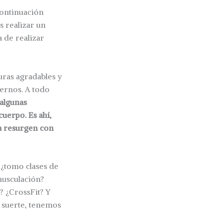
continuación
s realizar un
 de realizar
uras agradables y
ernos. A todo
algunas
uerpo. Es ahí,
a resurgen con
 ¿tomo clases de
musculación?
s? ¿CrossFit? Y
r suerte, tenemos