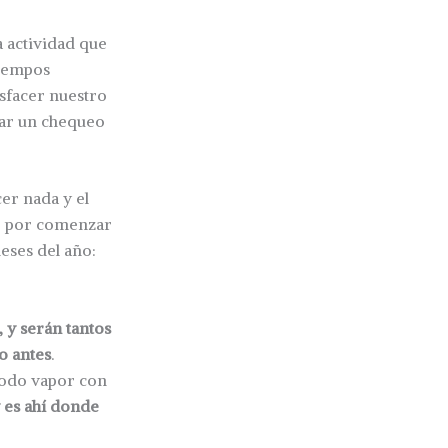
a actividad que
tiempos
isfacer nuestro
zar un chequeo
er nada y el
mo por comenzar
eses del año:
, y serán tantos
no antes
.
todo vapor con
y es ahí donde