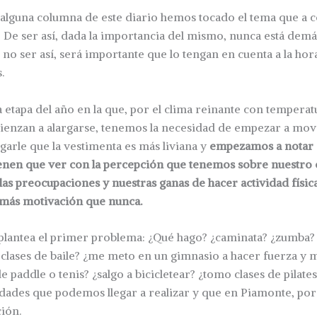
alguna columna de este diario hemos tocado el tema que a 
De ser así, dada la importancia del mismo, nunca está demá
no ser así, será importante que lo tengan en cuenta a la hora
s.
tapa del año en la que, por el clima reinante con temperat
ienzan a alargarse, tenemos la necesidad de empezar a mov
garle que la vestimenta es más liviana y
empezamos a notar 
enen que ver con la percepción que tenemos sobre nuestro c
as preocupaciones y nuestras ganas de hacer actividad físic
 más motivación que nunca.
 plantea el primer problema: ¿Qué hago? ¿caminata? ¿zumba?
 clases de baile? ¿me meto en un gimnasio a hacer fuerza y 
 paddle o tenis? ¿salgo a bicicletear? ¿tomo clases de pilate
vidades que podemos llegar a realizar y que en Piamonte, po
ción.