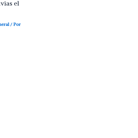
vias el
neral
/ Por