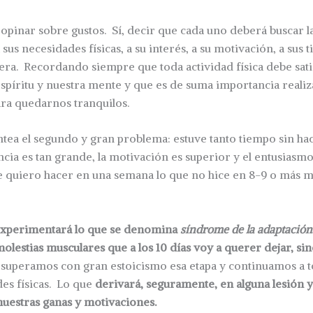
pinar sobre gustos. Sí, decir que cada uno deberá buscar l
sus necesidades físicas, a su interés, a su motivación, a sus 
tera. Recordando siempre que toda actividad física debe sat
spíritu y nuestra mente y que es de suma importancia reali
ara quedarnos tranquilos.
ntea el segundo y gran problema: estuve tanto tiempo sin hac
cia es tan grande, la motivación es superior y el entusias
 quiero hacer en una semana lo que no hice en 8-9 o más m
experimentará lo que se denomina
síndrome de la adaptación
molestias musculares que a los 10 días voy a querer dejar, si
uperamos con gran estoicismo esa etapa y continuamos a 
des físicas. Lo que
derivará, seguramente, en alguna lesión 
nuestras ganas y motivaciones.