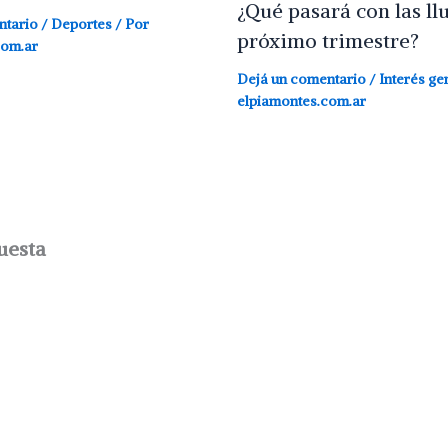
¿Qué pasará con las llu
ntario
/
Deportes
/ Por
próximo trimestre?
com.ar
Dejá un comentario
/
Interés ge
elpiamontes.com.ar
uesta