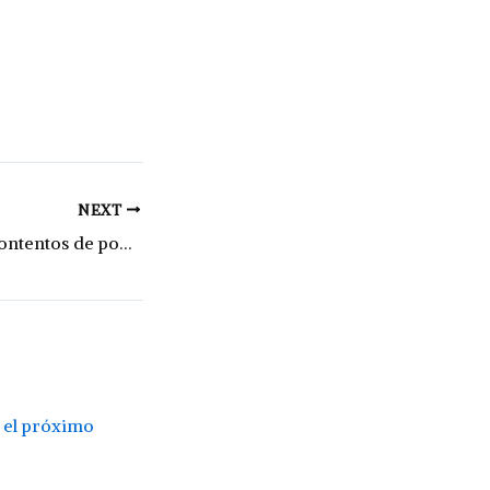
NEXT
Motta: “Estamos contentos de poder seguir apoyando a los clubes”