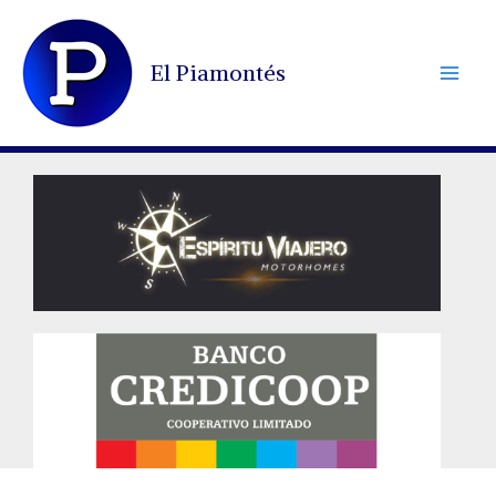
Ir
al
El Piamontés
contenido