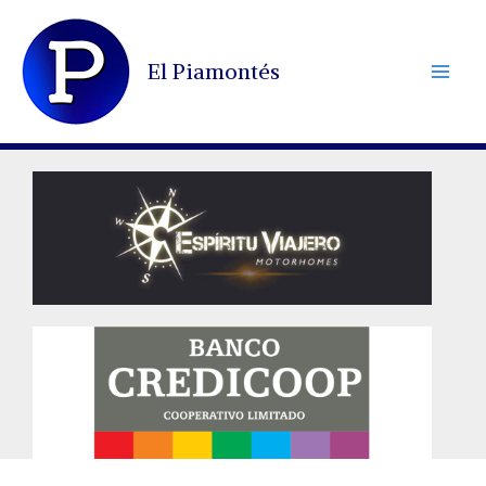
Ir
al
El Piamontés
contenido