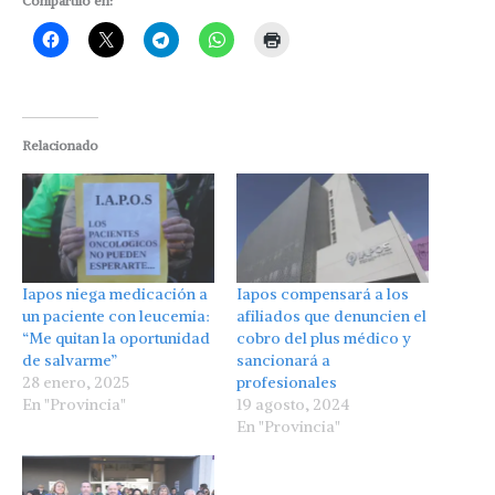
Compartilo en:
Relacionado
Iapos niega medicación a
Iapos compensará a los
un paciente con leucemia:
afiliados que denuncien el
“Me quitan la oportunidad
cobro del plus médico y
de salvarme”
sancionará a
28 enero, 2025
profesionales
En "Provincia"
19 agosto, 2024
En "Provincia"