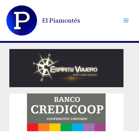
Ir
al
El Piamontés
contenido