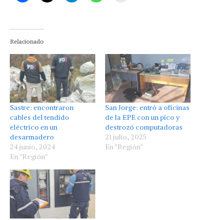
Relacionado
Sastre: encontraron
San Jorge: entró a oficinas
cables del tendido
de la EPE con un pico y
eléctrico en un
destrozó computadoras
desarmadero
21 julio, 2025
24 junio, 2024
En "Región"
En "Región"