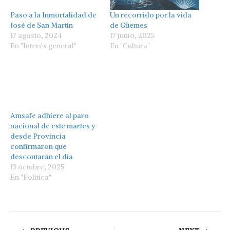
Paso a la Inmortalidad de
Un recorrido por la vida
José de San Martín
de Güemes
17 agosto, 2024
17 junio, 2025
En "Interés general"
En "Cultura"
Amsafe adhiere al paro
nacional de este martes y
desde Provincia
confirmaron que
descontarán el día
13 octubre, 2025
En "Política"