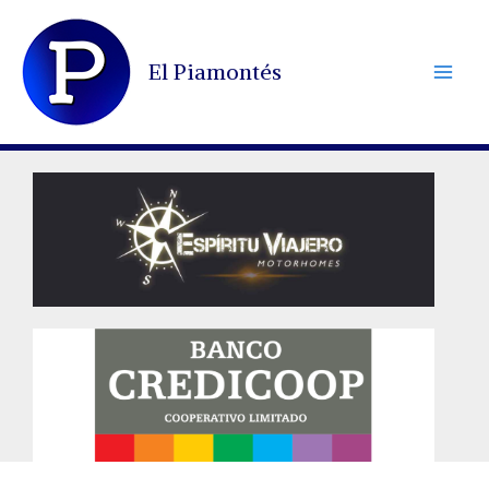
Ir
al
El Piamontés
contenido