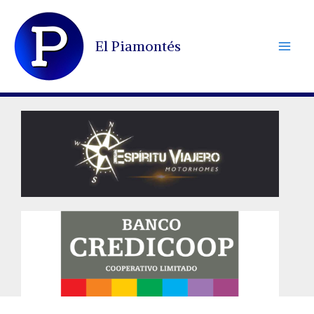
Ir
al
El Piamontés
contenido