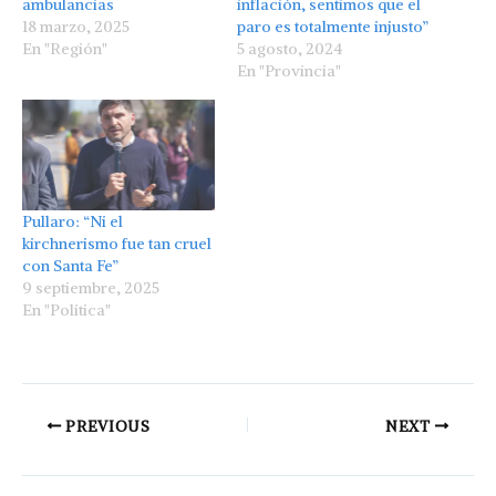
ambulancias
inflación, sentimos que el
18 marzo, 2025
paro es totalmente injusto”
En "Región"
5 agosto, 2024
En "Provincia"
Pullaro: “Ni el
kirchnerismo fue tan cruel
con Santa Fe”
9 septiembre, 2025
En "Política"
PREVIOUS
NEXT