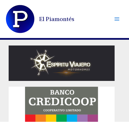
Ir
al
El Piamontés
contenido