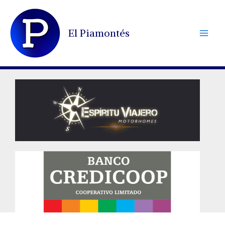
Ir
al
El Piamontés
contenido