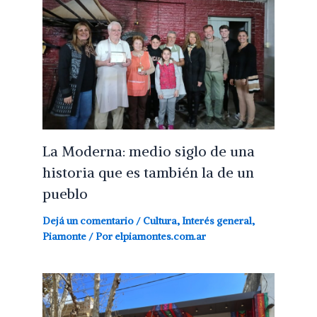
La Moderna: medio siglo de una
historia que es también la de un
pueblo
Dejá un comentario
/
Cultura
,
Interés general
,
Piamonte
/ Por
elpiamontes.com.ar