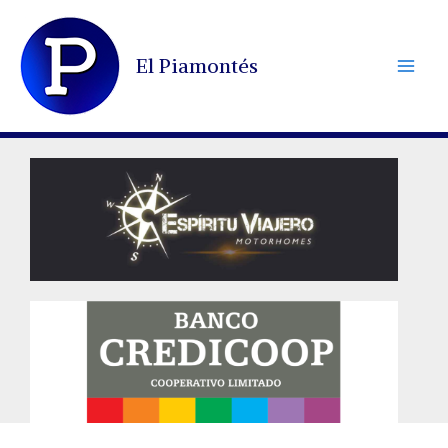
Ir
al
El Piamontés
contenido