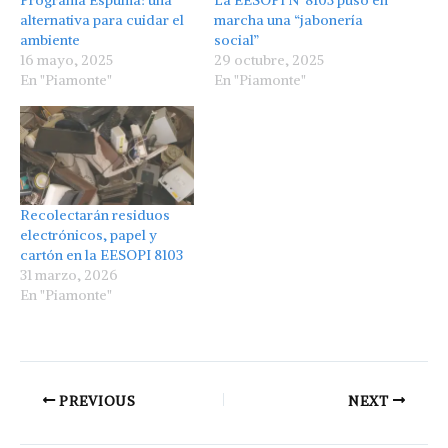
alternativa para cuidar el
marcha una “jabonería
ambiente
social”
16 mayo, 2025
29 octubre, 2025
En "Piamonte"
En "Piamonte"
Recolectarán residuos
electrónicos, papel y
cartón en la EESOPI 8103
31 marzo, 2026
En "Piamonte"
PREVIOUS
NEXT