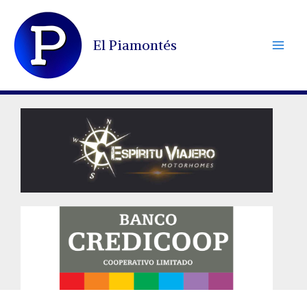
Ir
al
El Piamontés
contenido