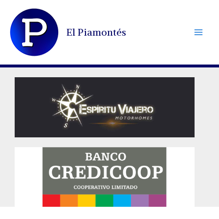
Ir
al
El Piamontés
contenido