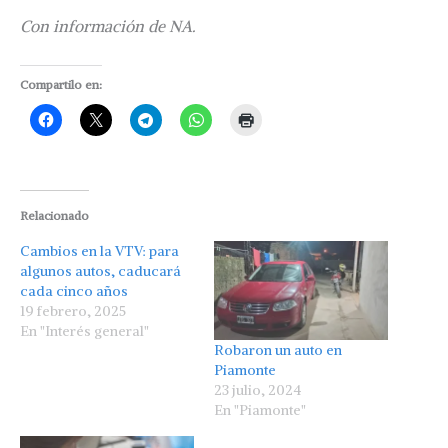
Con información de NA.
Compartilo en:
Relacionado
Cambios en la VTV: para
algunos autos, caducará
cada cinco años
19 febrero, 2025
En "Interés general"
Robaron un auto en
Piamonte
23 julio, 2024
En "Piamonte"