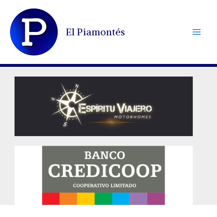
Ir
al
El Piamontés
contenido