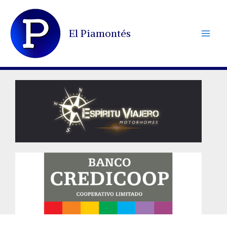
Ir
al
El Piamontés
contenido