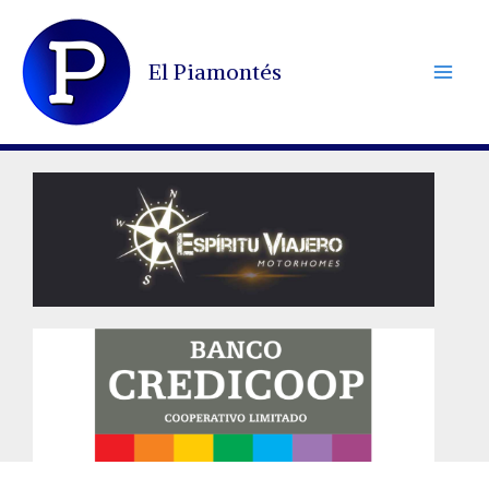
Ir
al
El Piamontés
contenido