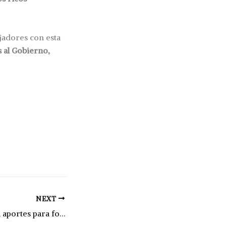
ajadores con esta
 al Gobierno,
NEXT
Piamonte recibirá aportes para fortalecer las políticas de Desarrollo Social