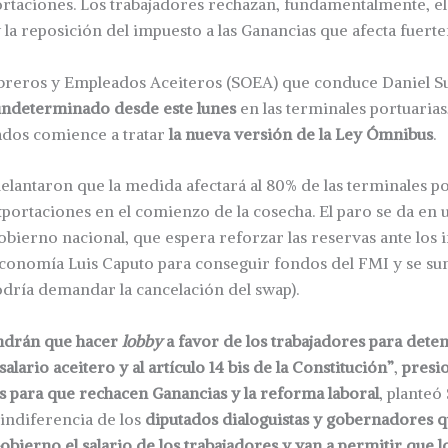
ortaciones. Los trabajadores rechazan, fundamentalmente, e
 la reposición del impuesto a las Ganancias que afecta fuert
Obreros y Empleados Aceiteros (SOEA) que conduce Daniel S
indeterminado desde este lunes
en las terminales portuarias
dos comience a tratar
la nueva versión de la Ley Ómnibus
.
lantaron que la medida afectará al 80% de las terminales po
xportaciones en el comienzo de la cosecha. El paro se da en
obierno nacional, que espera reforzar las reservas ante los
conomía Luis Caputo para conseguir fondos del FMI y se sum
dría demandar la cancelación del swap).
ndrán que hacer
lobby
a favor de los trabajadores para deten
salario aceitero y al artículo 14 bis de la Constitución”
,
presi
 para que rechacen Ganancias y la reforma laboral
, planteó
 indiferencia de los
diputados dialoguistas y gobernadores q
obierno el salario de los trabajadores y van a permitir que l