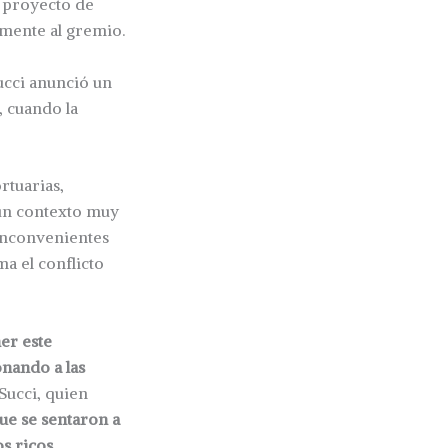
l proyecto de
emente al gremio.
ucci anunció un
, cuando la
rtuarias,
 un contexto muy
 inconvenientes
a el conflicto
er este
onando a las
 Succi, quien
ue se sentaron a
os ricos