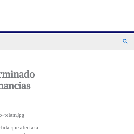
Busc
erminado
nancias
dida que afectará