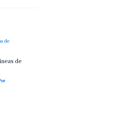
íneas de
Por