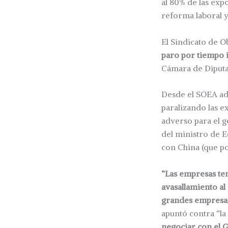
al 80% de las exp
reforma laboral y
El Sindicato de 
paro por tiempo 
Cámara de Diputa
Desde el SOEA ade
paralizando las e
adverso para el g
del ministro de E
con China (que po
“Las empresas te
avasallamiento al 
grandes empresas
apuntó contra “la
negociar con el G