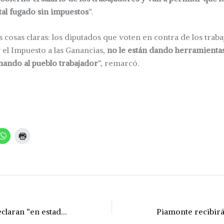
tal fugado sin impuestos
“.
s cosas claras: los diputados que voten en contra de los trab
 el Impuesto a las Ganancias,
no le están dando herramientas
onando al pueblo trabajador
“, remarcó.
Municipales se declaran “en estado de alerta contra el ajuste”