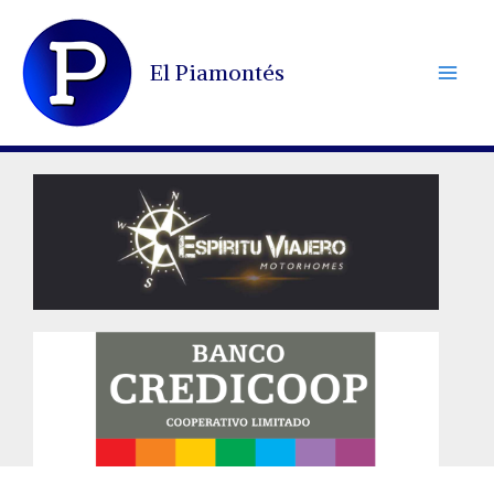
Ir
al
El Piamontés
contenido