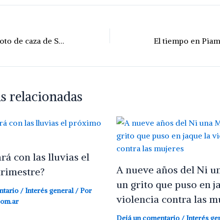
Denuncian a un coto de caza de Santa Fe: un grupo de estadounidenses posó con especies protegidas
s relacionadas
á con las lluvias el
A nueve años del Ni u
rimestre?
un grito que puso en j
ntario
/
Interés general
/ Por
violencia contra las m
com.ar
Dejá un comentario
/
Interés ge