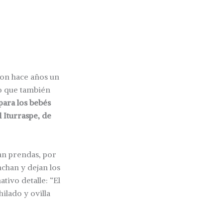
ron hace años un
o que también
para los bebés
l Iturraspe, de
an prendas, por
nchan y dejan los
tivo detalle: “El
ilado y ovilla