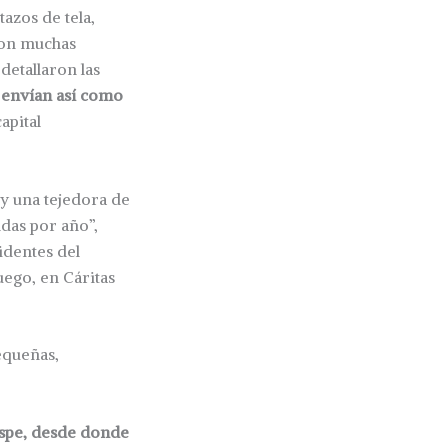
azos de tela,
ron muchas
detallaron las
 envían así como
apital
 y una tejedora de
ndas por año”,
identes del
uego, en Cáritas
equeñas,
aspe, desde donde