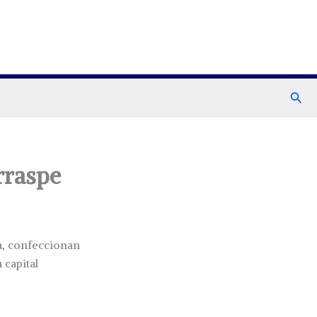
Busc
urraspe
a, confeccionan
 capital