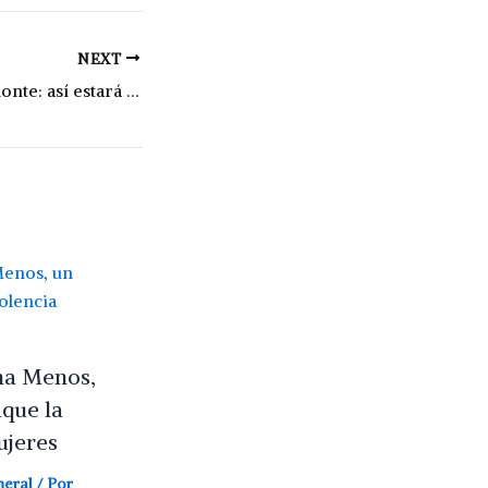
NEXT
El tiempo en Piamonte: así estará el fin de semana
na Menos,
aque la
ujeres
neral
/ Por