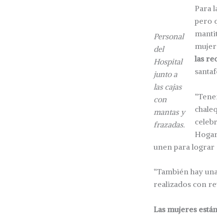
Para l
pero 
mantit
Personal
mujer
del
las re
Hospital
santa
junto a
las cajas
“Tenem
con
chaleq
mantas y
celeb
frazadas.
Hogar
unen para lograr
“También hay una 
realizados con re
Las mujeres están