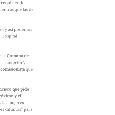
n requiriendo
ientras que las de
bra y así podemos
 Hospital
e la
Comuna de
 la anterior”,
l comisionista
que
ncisco que pide
róximo y el
, las mujeres
es difuntos” para