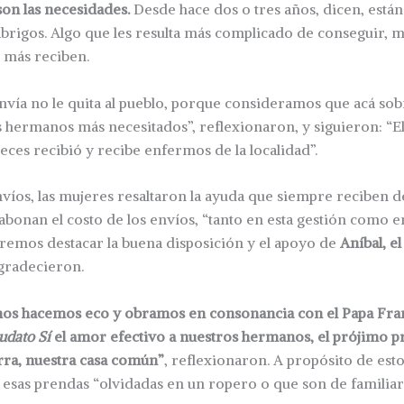
 son las necesidades.
Desde hace dos o tres años, dicen, está
brigos. Algo que les resulta más complicado de conseguir, m
e más reciben.
nvía no le quita al pueblo, porque consideramos que acá so
 hermanos más necesitados”, reflexionaron, y siguieron: “El
veces recibió y recibe enfermos de la localidad”.
nvíos, las mujeres resaltaron la ayuda que siempre reciben d
abonan el costo de los envíos, “tanto en esta gestión como en
remos destacar la buena disposición y el apoyo de
Aníbal, e
 agradecieron.
nos hacemos eco y obramos en consonancia con el Papa Fra
udato Sí
el amor efectivo a nuestros hermanos, el prójimo p
rra, nuestra casa común”
, reflexionaron. A propósito de esto
 esas prendas “olvidadas en un ropero o que son de familiar