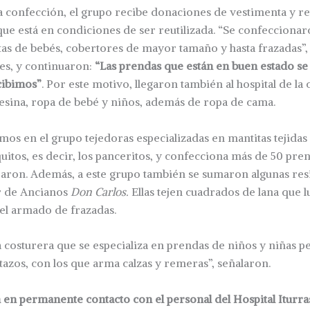
a confección, el grupo recibe donaciones de vestimenta y ret
que está en condiciones de ser reutilizada. “Se confecciona
as de bebés, cobertores de mayor tamaño y hasta frazadas”, 
es, y continuaron:
“Las prendas que están en buen estado se
cibimos”
. Por este motivo, llegaron también al hospital de la c
fesina, ropa de bebé y niños, además de ropa de cama.
os en el grupo tejedoras especializadas en mantitas tejidas
uitos, es decir, los panceritos, y confecciona más de 50 pre
raron. Además, a este grupo también se sumaron algunas res
 de Ancianos
Don Carlos.
Ellas tejen cuadrados de lana que l
 el armado de frazadas.
costurera que se especializa en prendas de niños y niñas p
tazos, con los que arma calzas y remeras”, señalaron.
 en permanente contacto con el personal del Hospital Iturr