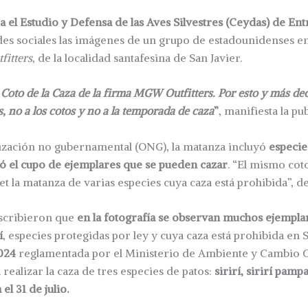
 el Estudio y Defensa de las Aves Silvestres (Ceydas) de Ent
des sociales las imágenes de un grupo de estadounidenses en
itters
, de la localidad santafesina de San Javier.
 Coto de la Caza de la firma MGW Outfitters. Por esto y más de
, no a los cotos y no a la temporada de caza
”
, manifiesta la pu
ización no gubernamental (ONG), la matanza incluyó
especie
tó el cupo de ejemplares que se pueden cazar
. “El mismo cot
et la matanza de varias especies cuya caza está prohibida”, 
scribieron que
en la fotografía se observan muchos ejempla
í
, especies protegidas por ley y cuya caza está prohibida en S
024
reglamentada por el Ministerio de Ambiente y Cambio C
realizar la caza de tres especies de patos:
sirirí, sirirí pamp
el 31 de julio.