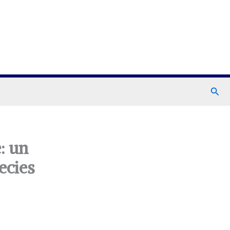
Busc
: un
ecies