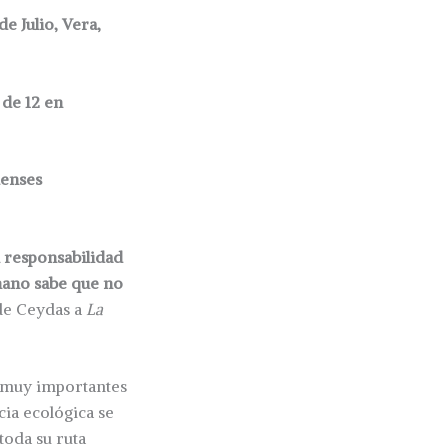
de Julio, Vera,
 de 12 en
denses
n responsabilidad
emano sabe que no
 de Ceydas a
La
muy importantes
cia ecológica se
toda su ruta