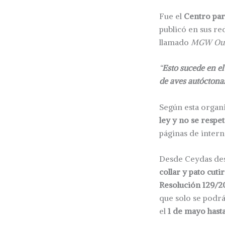
Fue el
Centro para
publicó en sus re
llamado
MGW Outf
“
Esto sucede en el
de aves autóctonas
Según esta organ
ley y no se respe
páginas de intern
Desde Ceydas de
collar y pato cutir
Resolución 129/2
que solo se podrá 
el
1 de mayo hasta 