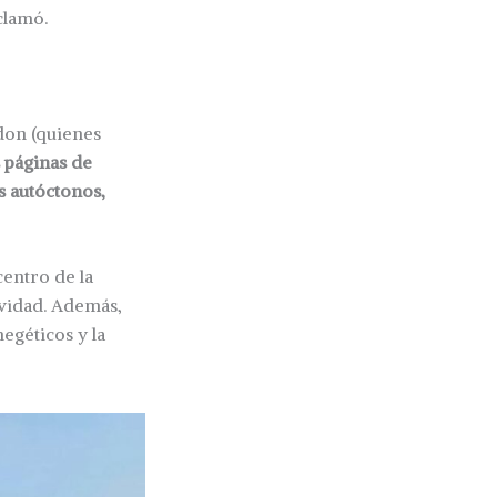
clamó.
don (quienes
 páginas de
s autóctonos,
centro de la
ividad. Además,
egéticos y la