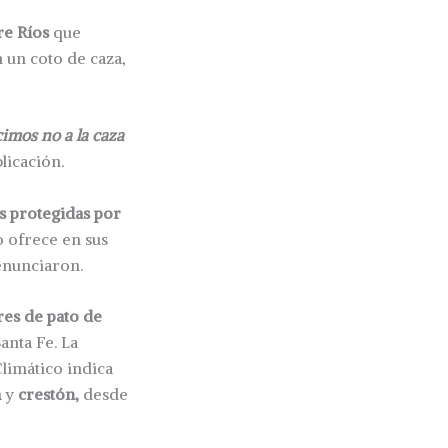
re Ríos
que
 un coto de caza,
cimos no a la caza
blicación.
s protegidas por
o ofrece en sus
denunciaron.
res de pato de
anta Fe. La
limático indica
a
y
crestón,
desde