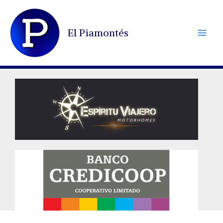
Ir
al
El Piamontés
contenido