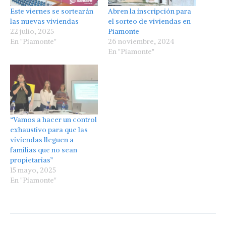
Este viernes se sortearán
Abren la inscripción para
las nuevas viviendas
el sorteo de viviendas en
22 julio, 2025
Piamonte
En "Piamonte"
26 noviembre, 2024
En "Piamonte"
“Vamos a hacer un control
exhaustivo para que las
viviendas lleguen a
familias que no sean
propietarias”
15 mayo, 2025
En "Piamonte"