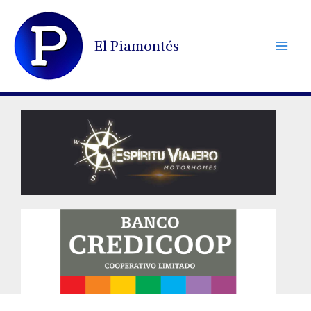
Ir
al
El Piamontés
contenido