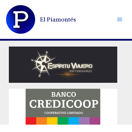
Ir
al
El Piamontés
contenido