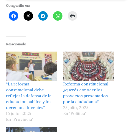
Compartilo en:
Relacionado
“La reforma
Reforma constitucional:
constitucional debe
¿querés conocer los
reflejar la defensa de la
proyectos presentados
educación pública y los
por la ciudadanía?
derechos docentes”
25 julio, 2025
16 julio, 2025
En "Política"
En "Provincia"