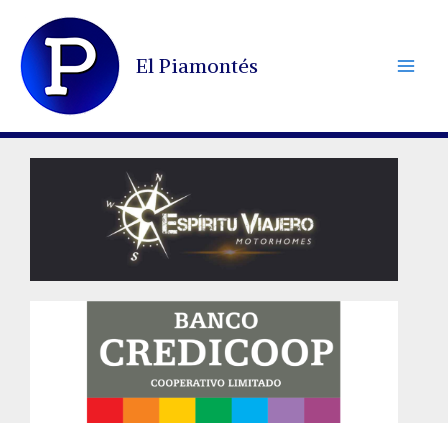
Ir
al
El Piamontés
contenido