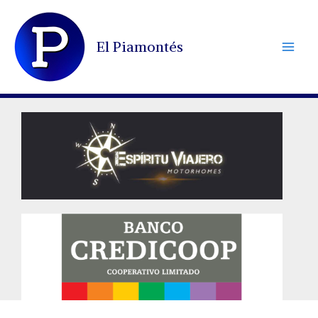
Ir
al
El Piamontés
contenido