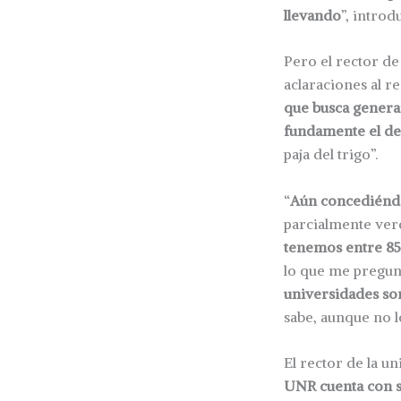
llevando
”, introd
Pero el rector de
aclaraciones al re
que busca generar
fundamente el de
paja del trigo”.
“
Aún concediéndo
parcialmente ve
tenemos entre 85.
lo que me pregunt
universidades s
sabe, aunque no l
El rector de la u
UNR cuenta con s