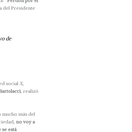
a: “
Perdón por el
ta del Presidente
vo de
ed social
X
,
Bartolacci
, realizó
ro mucho más del
ciedad,
no voy a
 se está