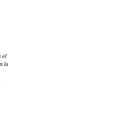
s el
n la
k