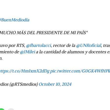
#BuenMediodía
MUCHO MÁS DEL PRESIDENTE DE MI PAÍS"
stuvo por RTS,
@fbartolacci
, rector de la
@UNRoficial
, tra
amiento de
@JMilei
a la cantidad de alumnos y docentes e
n.
https://t.co/HmIxmX2dDg
pic.twitter.com/G0GK4WfHP
dios (@RTSmedios)
October 10, 2024