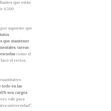
iantes que están
e 4.300
, por supuesto que
itutos
os que mantener
mentales
;
tareas
-escuelas
como el
laró el rector,
cuantitativo
 todo en las
 60% son cargos
pero vale para
tra universidad”,