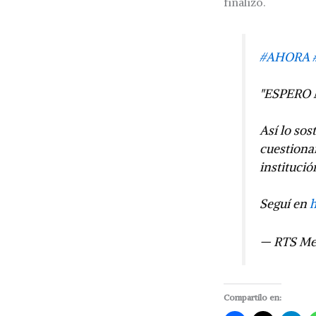
finalizó.
#AHORA
"ESPERO 
Así lo so
cuestion
institució
Seguí en
— RTS Me
Compartilo en: