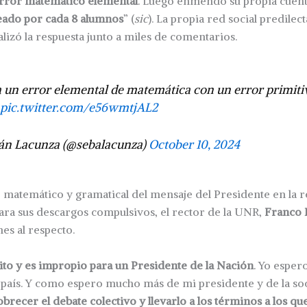
error matemático elemental
. Luego enmendó su propia cuent
eado por cada 8 alumnos
” (
sic
). La propia red social predilec
alizó la respuesta junto a miles de comentarios.
un error elemental de matemática con un error primiti
.
pic.twitter.com/e56wmtjAL2
án Lacunza (@sebalacunza)
October 10, 2024
r matemático y gramatical del mensaje del Presidente en la r
ara sus descargos compulsivos, el rector de la UNR,
Franco 
es al respecto.
to y es impropio para un Presidente de la Nación
. Yo espe
 país. Y como espero mucho más de mi presidente y de la so
brecer el debate colectivo y llevarlo a los términos a los que