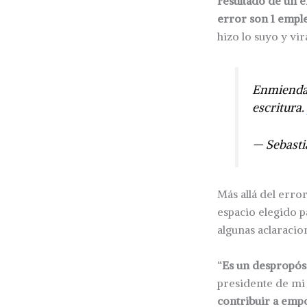
resultado de un 
error son 1 empl
hizo lo suyo y vir
Enmienda 
escritura
— Sebasti
Más allá del erro
espacio elegido p
algunas aclaracion
“
Es un despropósi
presidente de mi
contribuir a empo