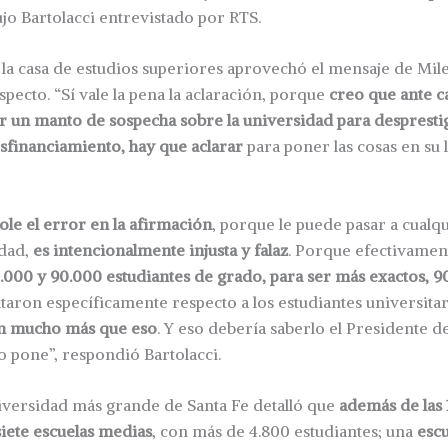
ujo Bartolacci entrevistado por RTS.
 la casa de estudios superiores aprovechó el mensaje de Mile
specto. “Sí vale la pena la aclaración, porque
creo que ante c
 un manto de sospecha sobre la universidad para desprestig
sfinanciamiento, hay que aclarar
para poner las cosas en su 
le el error en la afirmación
, porque le puede pasar a cualqu
rdad,
es intencionalmente injusta y falaz
. Porque efectivame
000 y 90.000 estudiantes de grado, para ser más exactos, 9
aron específicamente respecto a los estudiantes universita
on mucho más que eso
. Y eso debería saberlo el Presidente de
o pone”, respondió Bartolacci.
niversidad más grande de Santa Fe detalló que
además de las 1
iete escuelas medias
, con más de 4.800 estudiantes; una
escu