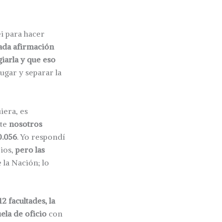
i para hacer
ada afirmación
iarla y que eso
lugar y separar la
iera, es
nte
nosotros
0.056
. Yo respondí
rios,
pero las
 la Nación; lo
2 facultades, la
ela de oficio
con