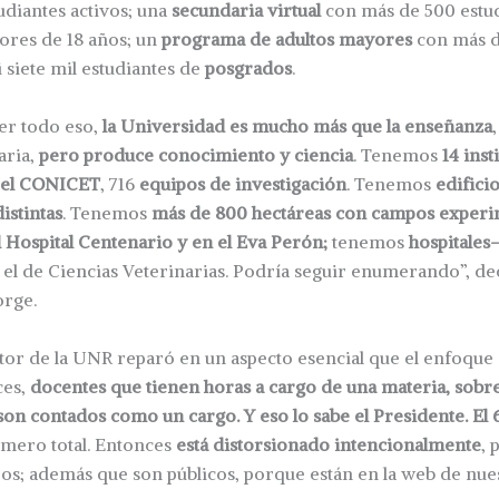
udiantes activos; una
secundaria virtual
con más de 500 estud
res de 18 años; un
programa de adultos mayores
con más d
i siete mil estudiantes de
posgrados
.
er todo eso,
la Universidad es mucho más que la enseñanza
aria,
pero produce conocimiento y ciencia
. Tenemos
14 inst
 el CONICET
, 716
equipos de investigación
. Tenemos
edifici
istintas
. Tenemos
más de 800 hectáreas con campos experi
el Hospital Centenario y en el Eva Perón;
tenemos
hospitales
el de Ciencias Veterinarias. Podría seguir enumerando”, dec
orge.
ctor de la UNR reparó en un aspecto esencial que el enfoque 
ces,
docentes que tienen horas a cargo de una materia, sobre
son contados como un cargo. Y eso lo sabe el Presidente. El
mero total. Entonces
está distorsionado intencionalmente
, 
os; además que son públicos, porque están en la web de nues