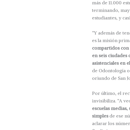
más de 11.000 est
terminando, mayo
estudiantes, y cas
“Y además de ten
es la misión prim
compartidos con
en seis ciudades d
asistenciales en 
de Odontología o 
oriundo de San J
Por último, el re
invisibiliza. “A ve
escuelas medias, 
simples
de ese nú
aclarar los númer