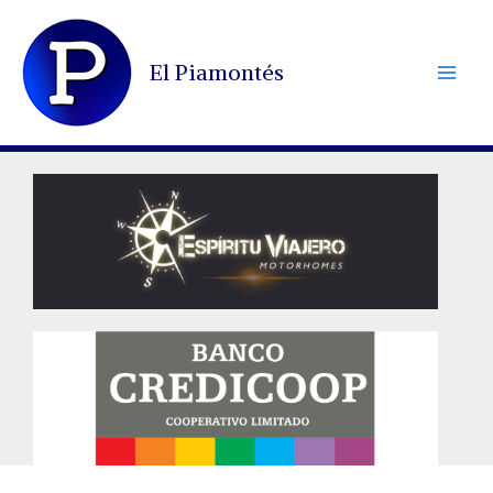
Ir
al
El Piamontés
contenido