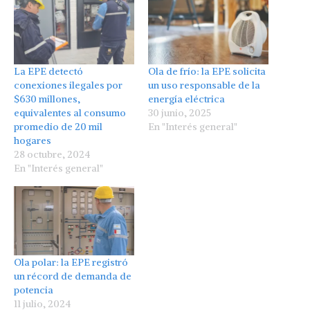
La EPE detectó
Ola de frío: la EPE solicita
conexiones ilegales por
un uso responsable de la
$630 millones,
energía eléctrica
equivalentes al consumo
30 junio, 2025
promedio de 20 mil
En "Interés general"
hogares
28 octubre, 2024
En "Interés general"
Ola polar: la EPE registró
un récord de demanda de
potencia
11 julio, 2024