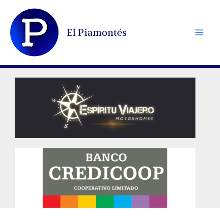
Ir
al
El Piamontés
contenido