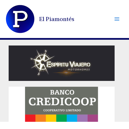
Ir
al
El Piamontés
contenido