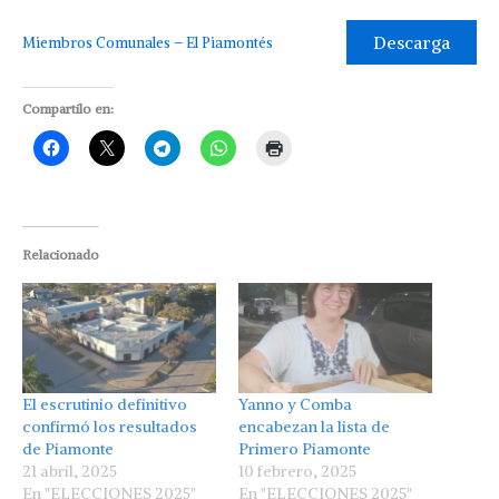
Descarga
Miembros Comunales – El Piamontés
Compartilo en:
Relacionado
El escrutinio definitivo
Yanno y Comba
confirmó los resultados
encabezan la lista de
de Piamonte
Primero Piamonte
21 abril, 2025
10 febrero, 2025
En "ELECCIONES 2025"
En "ELECCIONES 2025"