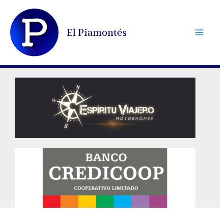
Ir
al
El Piamontés
contenido