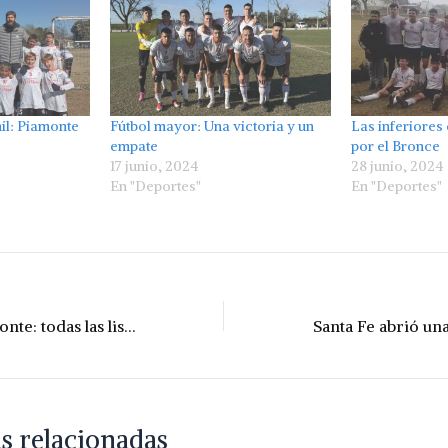
nil: Piamonte
Fútbol mayor: Una victoria y un
Las inferiores
empate
por el Bronce
17 junio, 2024
28 junio, 2024
En "Deportes"
En "Deportes"
Comuna de Piamonte: todas las listas y candidaturas
s relacionadas