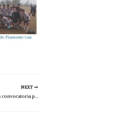
 de Piamonte van
NEXT
Santa Fe abrió una convocatoria para financiar proyectos de investigación orientada