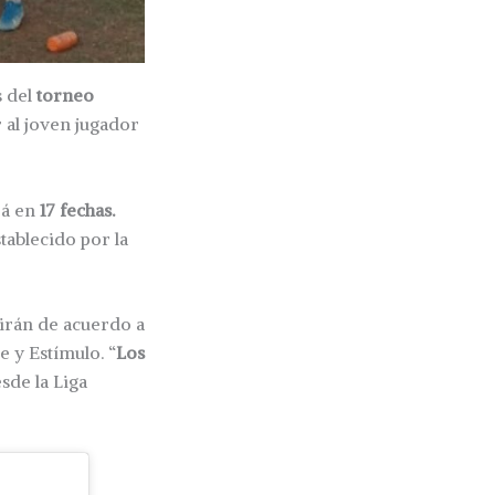
s del
torneo
 al joven jugador
rá en
17 fechas.
stablecido por la
irán de acuerdo a
e y Estímulo. “
Los
esde la Liga