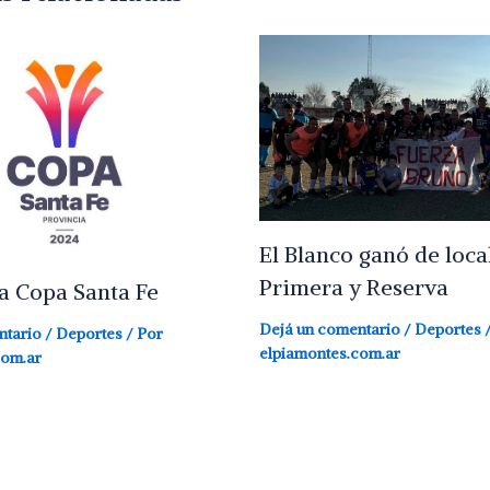
El Blanco ganó de loca
Primera y Reserva
la Copa Santa Fe
Dejá un comentario
/
Deportes
/
ntario
/
Deportes
/ Por
elpiamontes.com.ar
com.ar