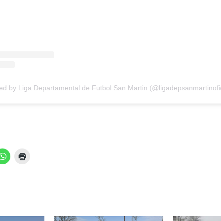
ed by Liga Departamental de Futbol San Martin (@ligadepsanmartinofic