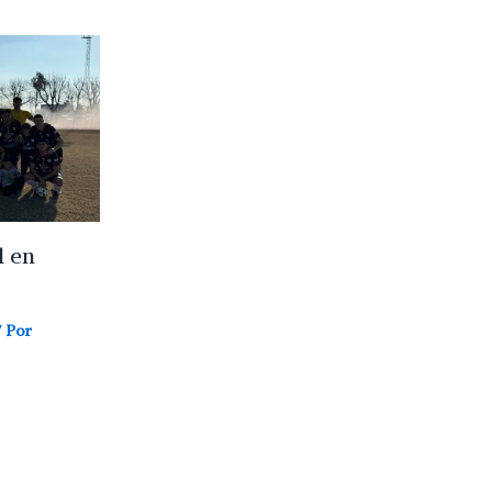
l en
 Por