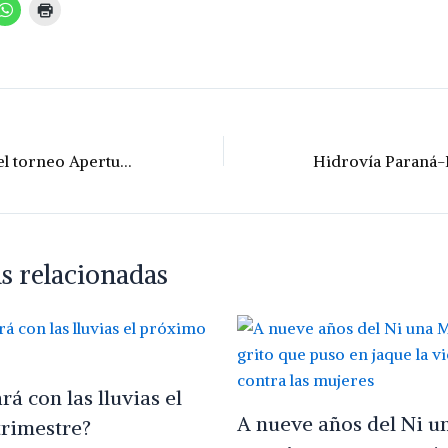
Liga San Martín: el torneo Apertura de la División menores se llamará “Leo Figueroa”
s relacionadas
á con las lluvias el
A nueve años del Ni u
rimestre?