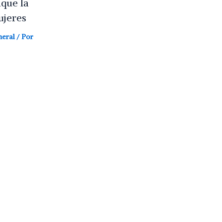
aque la
ujeres
neral
/ Por