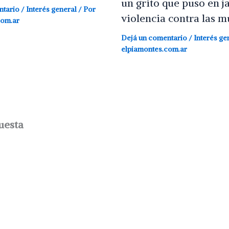
un grito que puso en j
ntario
/
Interés general
/ Por
violencia contra las m
com.ar
Dejá un comentario
/
Interés ge
elpiamontes.com.ar
uesta