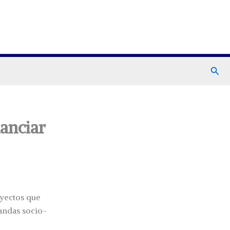
Busc
nanciar
oyectos que
andas socio-