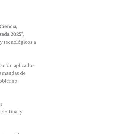
Ciencia,
ntada 2025
”,
y tecnológicos a
gación aplicados
 demandas de
Gobierno
ir
do final y