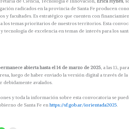
ecretaria de Ciencia, Tecnología e Innovación,
Érica Hynes
, 
gación radicados en la provincia de Santa Fe producen cono
utos y facultades. Es estratégico que cuenten con financiamie
a los temas prioritarios de nuestros territorios. Esta convoc
a y tecnología de excelencia en temas de interés para los sant
ermanece abierta hasta el 14 de marzo de 2025
, a las 13, pa
resa, luego de haber enviado la versión digital a través de l
ar debidamente avalados.
iones y toda la información sobre esta convocatoria se puede
obierno de Santa Fe en
https://sf.gob.ar/iorientada2025
.