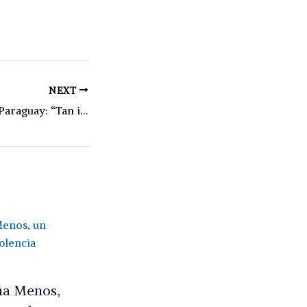
NEXT
Hidrovía Paraná-Paraguay: “Tan irregular fue el proceso que el gobierno tuvo que declararlo nulo”
na Menos,