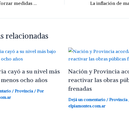
Recomiendan reforzar medidas de prevención por triquinosis
s relacionadas
ria cayó a su nivel más
Nación y Provincia ac
l menos ocho años
reactivar las obras púb
frenadas
ntario
/
Provincia
/ Por
com.ar
Dejá un comentario
/
Provincia
elpiamontes.com.ar