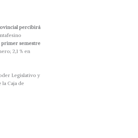
rovincial percibirá
antafesino
el primer semestre
nero; 2,1 % en
oder Legislativo y
 la Caja de