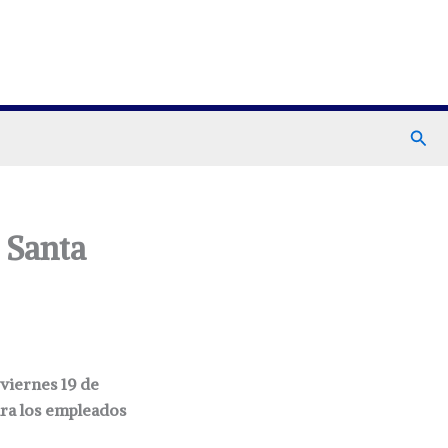
Busc
 Santa
 viernes 19 de
ara los empleados