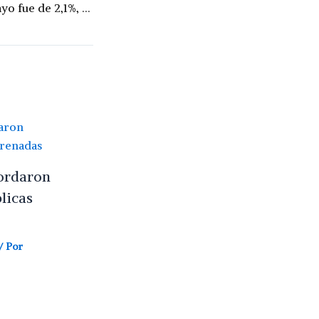
La inflación de mayo fue de 2,1%, según Indec
ordaron
licas
/ Por