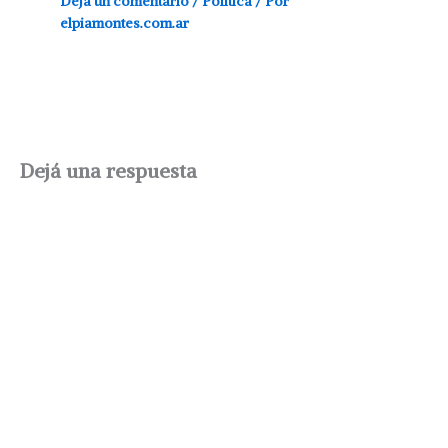
Dejá un comentario
/
Política
/ Por
elpiamontes.com.ar
Dejá una respuesta