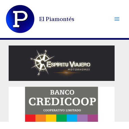
Ir
al
El Piamontés
contenido