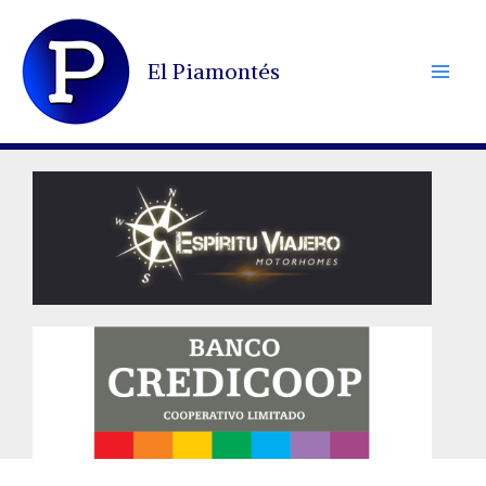
Ir
al
El Piamontés
contenido