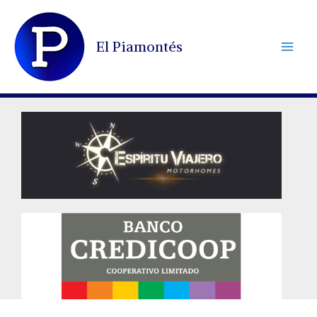
Ir
al
El Piamontés
contenido