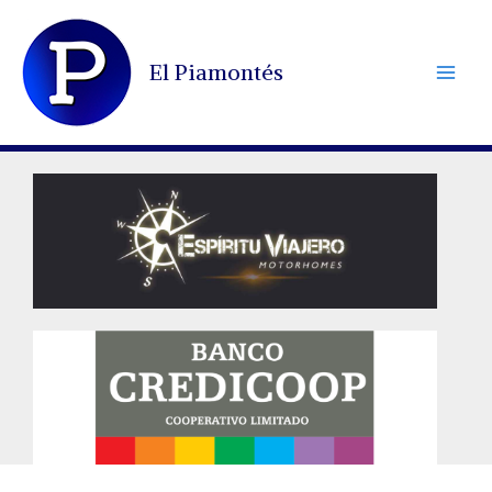
Ir
al
El Piamontés
contenido