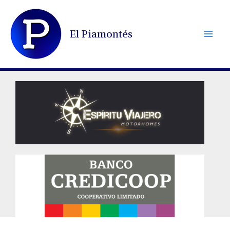
Ir
al
El Piamontés
contenido