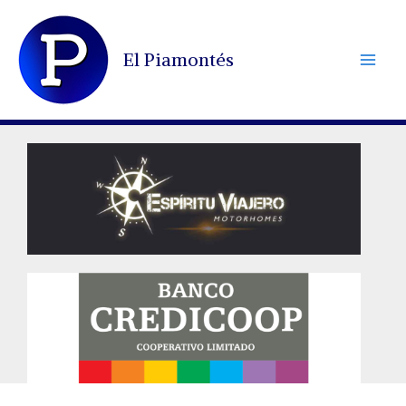
Ir
al
El Piamontés
contenido