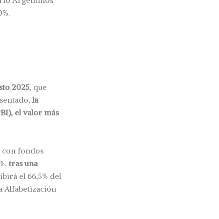
orio Argentinos
0%.
sto 2025
, que
esentado,
la
I), el valor más
n con fondos
5%,
tras una
ibirá el 66,5% del
a Alfabetización