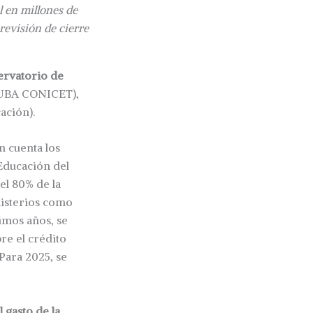
l en millones de
revisión de cierre
ervatorio de
 UBA CONICET),
ación).
n cuenta los
 Educación del
el 80% de la
nisterios como
timos años, se
re el crédito
Para 2025, se
 gasto de la