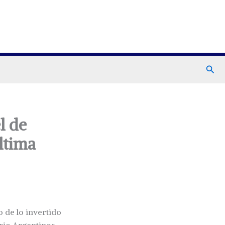
Busc
l de
ltima
o de lo invertido