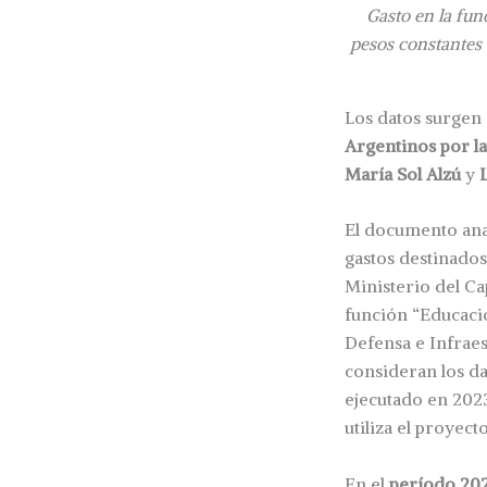
Gasto en la fun
pesos constantes 
Los datos surgen 
Argentinos por l
María Sol Alzú
y
El documento anal
gastos destinados
Ministerio del C
función “Educaci
Defensa e Infraest
consideran los da
ejecutado en 2023
utiliza el proyec
En el
período 202