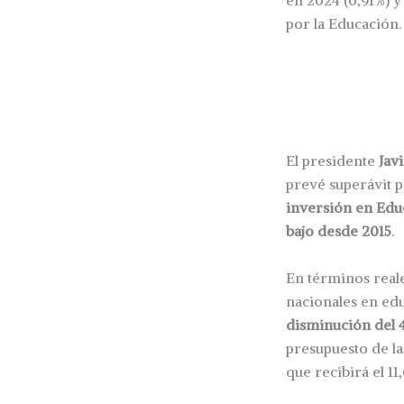
en 2024 (0,91%) y
por la Educación.
El presidente
Jav
prevé superávit p
inversión en Educ
bajo desde 2015
.
En términos reale
nacionales en ed
disminución del 
presupuesto de la
que recibirá el 11