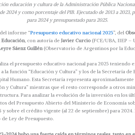
ción educación y cultura de la Administración Pública Naciona
de 2024 y como porcentaje del PIB. Ejecutado de 2013 a 2023, p
para 2024 y presupuestado para 2025.
del informe “
Presupuesto educativo nacional 2025
”, del
Obs
a Educación
, con autoría de
Javier Curcio
(FCE/UBA, IIEP –
Leyre Sáenz Guillén
(Observatorio de Argentinos por la Educ
iza el presupuesto educativo nacional para 2025 teniendo e
 a la función “Educación y Cultura” y los de la Secretaría de
apital Humano. Esta Secretaría representa aproximadamente 
ón y Cultura” mientras que el resto corresponde a otros mi
ructura. Para analizar la evolución de la inversión en los úl
tos del Presupuesto Abierto del Ministerio de Economía sob
 y sobre el crédito vigente (al 22 de septiembre) para 2024. 
to de Ley de Presupuesto.
3-2024 hubo una fuerte caída en términos reales, tanto en el