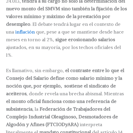
24.013,
tendrá a su cargo no solo la determinación del
nuevo monto del SMVM sino también la fijación de los
valores mínimo y máximo de la prestación por
desempleo
. El debate tendrá lugar en el contexto de
una
inflación
que, pese a que se mantiene desde hace
meses en torno al 2%,
sigue erosionando salarios
ajustados, en su mayoría, por los techos oficiales del
1%.
Es llamativo, sin embargo,
el contraste entre lo que el
Consejo del Salario define como salario mínimo y la
noción que, por ejemplo, sostiene el sindicato de
aceiteros
, donde revela una brecha abismal. Mientras
el monto oficial funciona como una referencia de
subsistencia
, la
Federación de Trabajadores del
Complejo Industrial Oleaginoso, Desmotadores de
Algodón y Afines (FTCIODyARA)
interpreta
literalmente el
mandato constitucional
del artículo 14