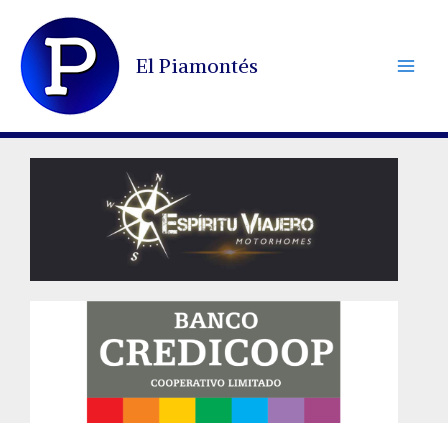
Ir
al
El Piamontés
contenido