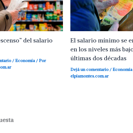
El salario mínimo se 
escenso” del salario
en los niveles más bajo
últimas dos décadas
ntario
/
Economía
/ Por
com.ar
Dejá un comentario
/
Economía
elpiamontes.com.ar
uesta