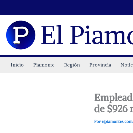
Ir
al
contenido
El Piam
Inicio
Piamonte
Región
Provincia
Notic
Empleado
de $926 
Por
elpiamontes.com