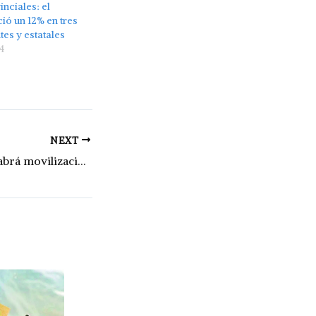
inciales: el
ió un 12% en tres
es y estatales
4
NEXT
Marcha federal: habrá movilizaciones en defensa de la universidad pública en todo el país