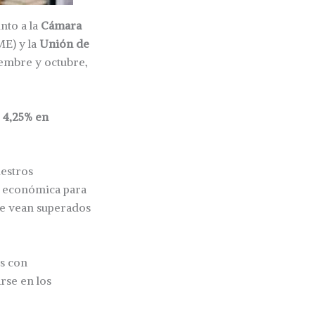
nto a la
Cámara
E) y la
Unión de
iembre y octubre,
 4,25% en
uestros
n económica para
se vean superados
s con
rse en los