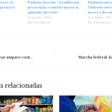
rcio: el
Paritaria docente: “La inflación
Paritarias prov
perará el
proyectada es mucho mayor al
Gobierno ofrec
aumento ofrecido”
meses a docent
11 agosto, 2025
9 octubre, 202
En "Provincia"
En "Provincia"
Amsafe presentó un amparo contra la reforma previsional
s relacionadas