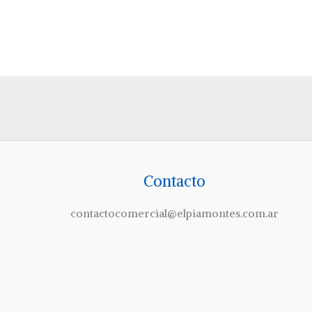
Contacto
contactocomercial@elpiamontes.com.ar