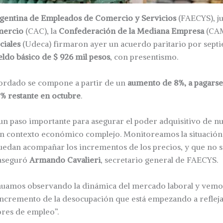
gentina de Empleados de Comercio y Servicios
(FAECYS), ju
mercio
(CAC), la
Confederación de la Mediana Empresa
(CAM
ciales
(Udeca) firmaron ayer un acuerdo paritario por sept
ldo básico de $ 926 mil pesos
, con presentismo.
ordado se compone a partir de un
aumento de 8%, a pagarse
5% restante en octubre
.
un paso importante para asegurar el poder adquisitivo de n
un contexto económico complejo. Monitoreamos la situació
puedan acompañar los incrementos de los precios, y que no 
, aseguró
Armando Cavalieri
, secretario general de FAECYS.
nuamos observando la dinámica del mercado laboral y vemo
incremento de la desocupación que está empezando a refleja
ores de empleo”.