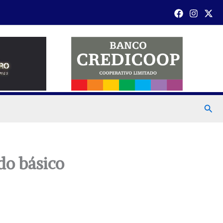
Busc
do básico