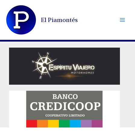
Ir
al
El Piamontés
contenido