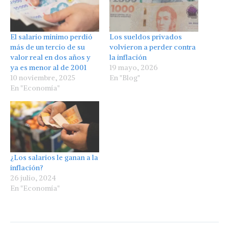
El salario mínimo perdió
Los sueldos privados
más de un tercio de su
volvieron a perder contra
valor real en dos años y
la inflación
ya es menor al de 2001
19 mayo, 2026
10 noviembre, 2025
En "Blog"
En "Economía"
¿Los salarios le ganan a la
inflación?
26 julio, 2024
En "Economía"