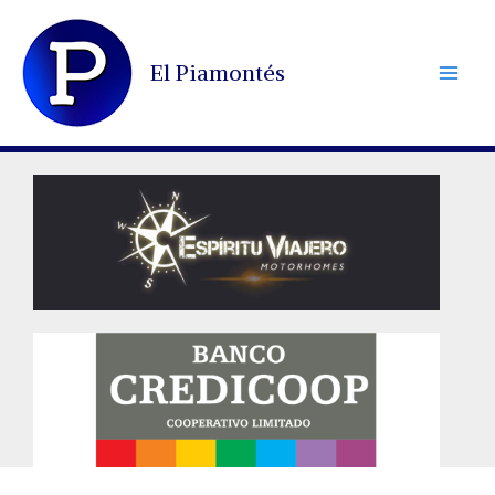
Ir
al
El Piamontés
contenido