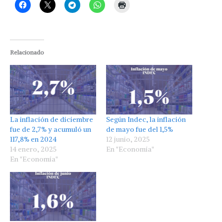
Relacionado
La inflación de diciembre
Según Indec, la inflación
fue de 2,7% y acumuló un
de mayo fue del 1,5%
117,8% en 2024
12 junio, 2025
14 enero, 2025
En "Economía"
En "Economía"