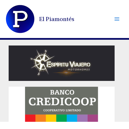
Ir
al
El Piamontés
contenido